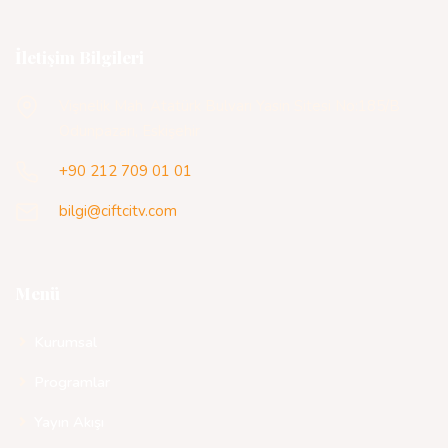
İletişim Bilgileri
Vişnelik Mah. Atatürk Bulvarı Yasin Sitesi No:185/B
Odunpazarı, Eskişehir
+90 212 709 01 01
bilgi@ciftcitv.com
Menü
Kurumsal
Programlar
Yayın Akışı