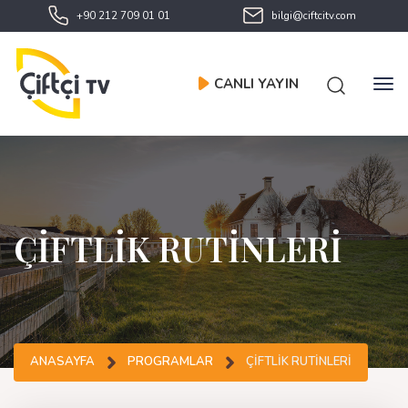
+90 212 709 01 01
bilgi@ciftcitv.com
CANLI YAYIN
ÇİFTLİK RUTİNLERİ
ANASAYFA
PROGRAMLAR
ÇİFTLİK RUTİNLERİ