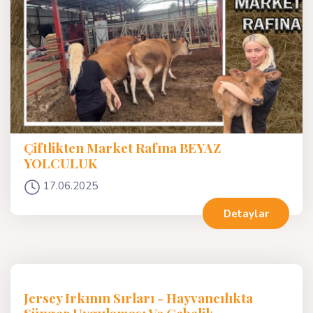
Çiftlikten Market Rafına BEYAZ
YOLCULUK
17.06.2025
Detaylar
Jersey Irkının Sırları - Hayvancılıkta