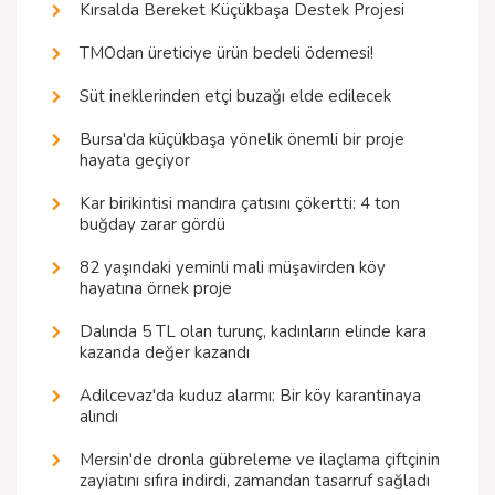
Kırsalda Bereket Küçükbaşa Destek Projesi
TMOdan üreticiye ürün bedeli ödemesi!
Süt ineklerinden etçi buzağı elde edilecek
Bursa'da küçükbaşa yönelik önemli bir proje
hayata geçiyor
Kar birikintisi mandıra çatısını çökertti: 4 ton
buğday zarar gördü
82 yaşındaki yeminli mali müşavirden köy
hayatına örnek proje
Dalında 5 TL olan turunç, kadınların elinde kara
kazanda değer kazandı
Adilcevaz'da kuduz alarmı: Bir köy karantinaya
alındı
Mersin'de dronla gübreleme ve ilaçlama çiftçinin
zayiatını sıfıra indirdi, zamandan tasarruf sağladı