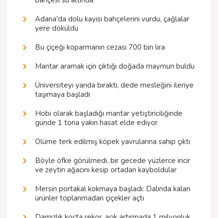
bahçesi su altında
Adana'da dolu kayısı bahçelerini vurdu, çağlalar
yere döküldü
Bu çiçeği koparmanın cezası 700 bin lira
Mantar aramak için çıktığı doğada maymun buldu
Üniversiteyi yarıda bıraktı, dede mesleğini ileriye
taşımaya başladı
Hobi olarak başladığı mantar yetiştiriciliğinde
günde 1 tona yakın hasat elde ediyor
Ölüme terk edilmiş köpek yavrularına sahip çıktı
Böyle öfke görülmedi, bir gecede yüzlerce incir
ve zeytin ağacını kesip ortadan kayboldular
Mersin portakal kokmaya başladı: Dalında kalan
ürünler toplanmadan çiçekler açtı
Damızlık koçta rekor, açık artırmada 1 milyonluk