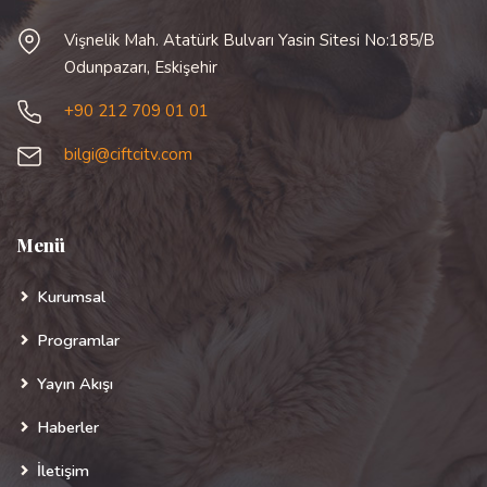
Vişnelik Mah. Atatürk Bulvarı Yasin Sitesi No:185/B
Odunpazarı, Eskişehir
+90 212 709 01 01
bilgi@ciftcitv.com
Menü
Kurumsal
Programlar
Yayın Akışı
Haberler
İletişim