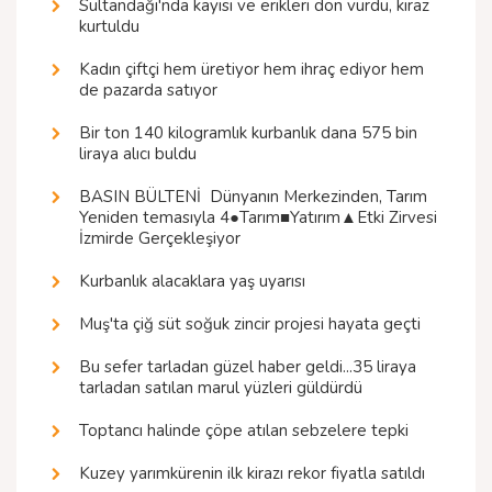
Sultandağı'nda kayısı ve erikleri don vurdu, kiraz
kurtuldu
Kadın çiftçi hem üretiyor hem ihraç ediyor hem
de pazarda satıyor
Bir ton 140 kilogramlık kurbanlık dana 575 bin
liraya alıcı buldu
BASIN BÜLTENİ  Dünyanın Merkezinden, Tarım
Yeniden temasıyla 4●Tarım■Yatırım▲Etki Zirvesi
İzmirde Gerçekleşiyor
Kurbanlık alacaklara yaş uyarısı
Muş'ta çiğ süt soğuk zincir projesi hayata geçti
Bu sefer tarladan güzel haber geldi...35 liraya
tarladan satılan marul yüzleri güldürdü
Toptancı halinde çöpe atılan sebzelere tepki
Kuzey yarımkürenin ilk kirazı rekor fiyatla satıldı