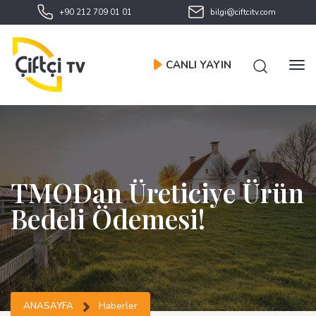
+90 212 709 01 01
bilgi@ciftcitv.com
CANLI YAYIN
TMOdan Üreticiye Ürün
Bedeli Ödemesi!
ANASAYFA
Haberler