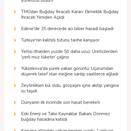
yöneticisi oldum
TMOdan Buğday İhracatı Kararı: Ekmeklik Buğday
İhracatı Yeniden Açıldı
Edirne'de 35 derecede acı biber hasadı başladı
Türkiye'nin kaliteli tütünü tarihe karışıyor
Yerlisi ithalden yüzde 50 daha ucuz: Üreticilerden
'yerli muz tüketin' çağrısı
Yüksekova'da yürek yakan görüntü: Uçurumdan
düşerek telef olan ineğine sarılıp saatlerce ağladı
Zeytinlikleri kül oldu, gözyaşını içine akıtıp yangına
su taşıdı
Dünyanın ilk incirinde son hasat bereketi
Eski Enerji ve Tabii Kaynaklar Bakanı Dönmez
buğday hasadına katıldı
Koruma altındaki yaban keçisini vurdu, 1 milyon